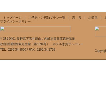
トップページ
|
ご予約・ご宿泊プラン一覧
|
温 泉
|
お部屋
|
プライバシーポリシー
〒381-0401 長野県下高井郡山ノ内町志賀高原幕岩温泉
政府登録国際観光旅館（第1594号） ホテル志賀サンバレー
TEL. 0269-34-3800 / FAX. 0269-34-2726
Copyrig