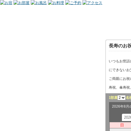
長寿のお
いつもお世話
にできないお
ご両親にお祝
寿祝、傘寿祝
1部屋
名
2026年8
20
日