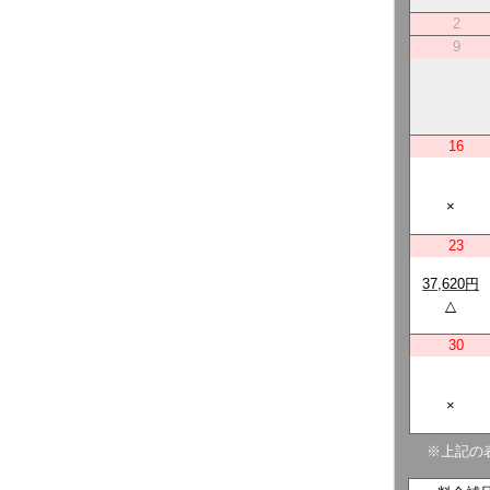
2
9
16
×
23
37,620円
△
30
×
※上記の