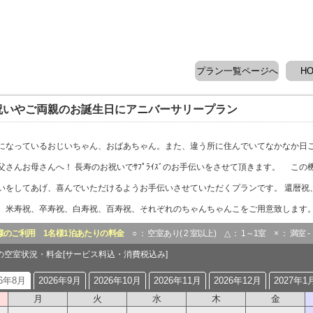
プラン一覧ページへ
H
祝いやご両親のお誕生日にアニバーサリープラン
になっているおじいちゃん、おばあちゃん。また、違う所に住んでいてなかなか日
父さんお母さんへ！ 長寿のお祝いでｻﾌﾟﾗｲｽﾞのお手伝いをさせて頂きます。 この
いをしてあげ、喜んでいただけるようお手伝いさせていただくプランです。 還暦祝
、米寿祝、卒寿祝、白寿祝、百寿祝、それぞれのちゃんちゃんこをご用意致します
様のご利用
1名様1泊あたりの料金
○ ： 空室あり( 2 室以上) △ ： 1～1室 × ： 満室 
月の空室状況・料金[サービス料込・消費税込み]
26年8月
2026年9月
2026年10月
2026年11月
2026年12月
2027年1
月
火
水
木
金