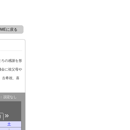
OMEに戻る
ごろの感謝を形
機会に祖父母や
、古希祝、喜
。
- ： 設定なし
»
月
土