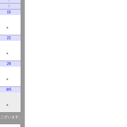
1
8
15
×
22
×
29
×
9/5
×
もございます。