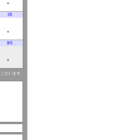
×
29
×
9/5
×
もございます。