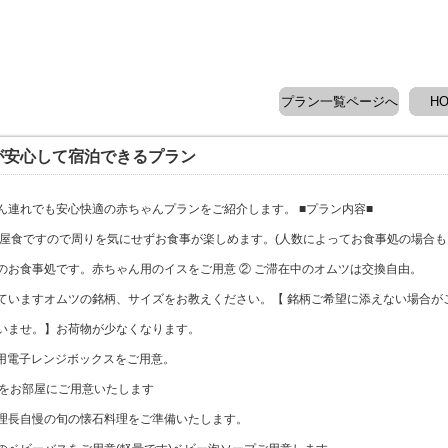
プラン一覧ページへ
H
が安心して宿泊できるプラン
ん連れでも安心快適の赤ちゃんプランをご紹介します。 ■プラン内容■
部屋食ですので周りを気にせずお食事が楽しめます。(人数によってお食事処の場合も
のお食事処です。赤ちゃん用のイスをご用意 ② ご滞在中のオムツは交換自由。
ていますオムツの銘柄、サイズをお教えください。【 銘柄ご希望に添えない場合が
いませ。】お荷物が少なくなります。
用電子レンジボックスをご用意。
団をお部屋にご用意いたします
理長自慢の旬の懐石料理をご準備いたします。