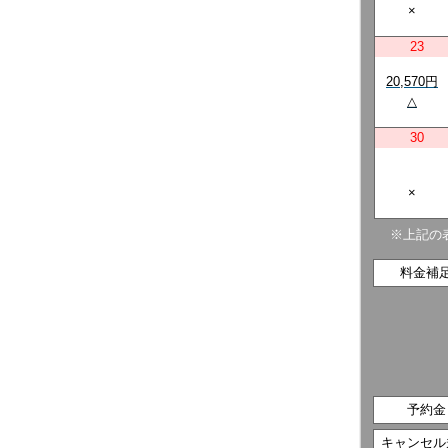
×
23
20,570円
△
30
×
※上記の
料金補
予約金
キャンセル