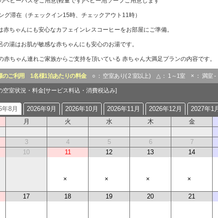
のベビーバスをご用意(軽量です)ベビー泡ソープご用意します
ロング滞在（チェックイン15時、チェックアウト11時）
は赤ちゃんにも安心なカフェインレスコーヒーをお部屋にご準備。
呂の湯はお肌が敏感な赤ちゃんにも安心のお湯です。
の赤ちゃん連れご家族からご支持を頂いている 赤ちゃん大満足プランの内容です。
様のご利用
1名様1泊あたりの料金
○ ： 空室あり( 2 室以上) △ ： 1～1室 × ： 満室 
月の空室状況・料金[サービス料込・消費税込み]
26年8月
2026年9月
2026年10月
2026年11月
2026年12月
2027年1
月
火
水
木
金
3
4
5
6
7
10
11
12
13
14
×
×
×
×
17
18
19
20
21