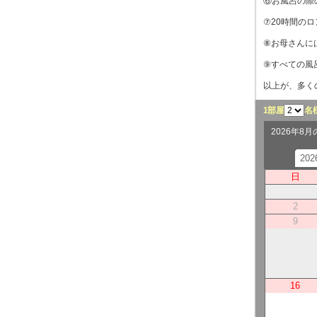
⑥お風呂の際
⑦20時間の
⑧お母さんに
⑨すべての風
以上が、多く
1部屋
名
2026年8
20
日
2
9
16