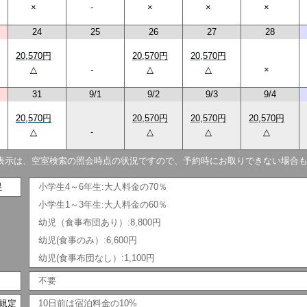
×
-
×
×
×
24
25
26
27
28
20,570円
20,570円
20,570円
△
-
△
△
×
31
9/1
9/2
9/3
9/4
20,570円
20,570円
20,570円
20,570円
△
-
△
△
△
表示は、空室検索の照会時点の状況ですので、予約時にお取りできない場合
足
小学生4～6年生:大人料金の70％
小学生1～3年生:大人料金の60％
幼児（食事布団あり）:8,800円
幼児(食事のみ）:6,600円
幼児(食事布団なし）:1,100円
不要
規定
10日前は宿泊料金の10%