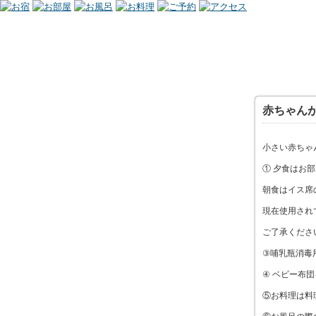
赤ちゃん
小さい赤ちゃ
① 夕食はお
朝食はイス席
現在使用され
ご了承くださ
③哺乳瓶消毒
④ ベビー布
⑤お料理は料