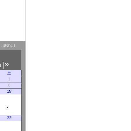
- ： 設定なし
»
月
土
1
8
15
×
22