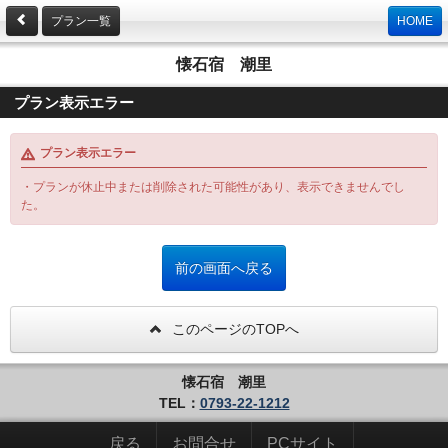
プラン一覧
HOME
懐石宿 潮里
プラン表示エラー
プラン表示エラー
・プランが休止中または削除された可能性があり、表示できませんでし
た。
このページのTOPへ
懐石宿 潮里
TEL：
0793-22-1212
戻る
お問合せ
PCサイト