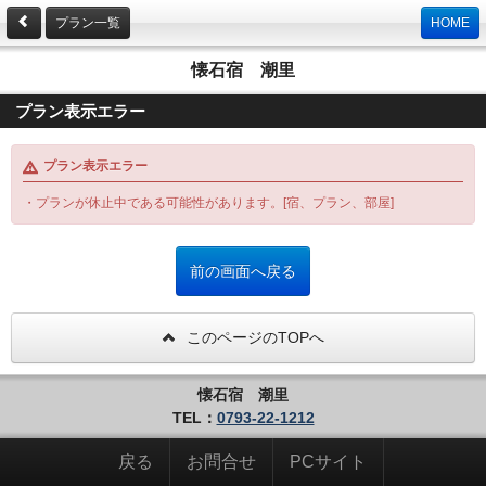
プラン一覧
HOME
懐石宿 潮里
プラン表示エラー
プラン表示エラー
・プランが休止中である可能性があります。[宿、プラン、部屋]
このページのTOPへ
懐石宿 潮里
TEL：
0793-22-1212
戻る
お問合せ
PCサイト