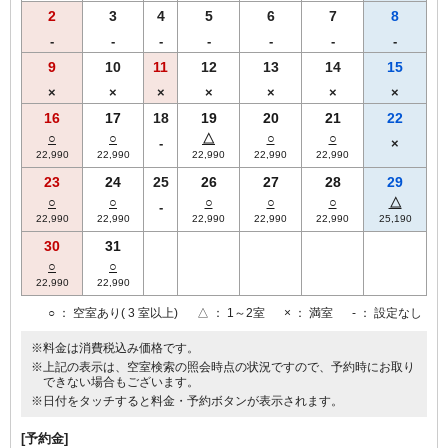
2
3
4
5
6
7
8
-
-
-
-
-
-
-
9
10
11
12
13
14
15
×
×
×
×
×
×
×
16
17
18
19
20
21
22
○
○
△
○
○
-
×
22,990
22,990
22,990
22,990
22,990
23
24
25
26
27
28
29
○
○
○
○
○
△
-
22,990
22,990
22,990
22,990
22,990
25,190
30
31
○
○
22,990
22,990
○
： 空室あり( 3 室以上)
△
： 1～2室
×
： 満室
-
： 設定なし
※料金は消費税込み価格です。
※上記の表示は、空室検索の照会時点の状況ですので、予約時にお取り
できない場合もございます。
※日付をタッチすると料金・予約ボタンが表示されます。
[予約金]