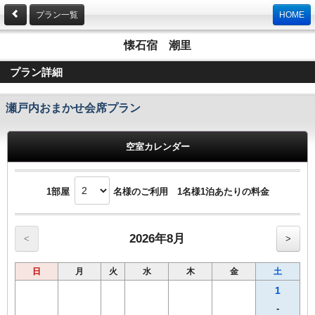
プラン一覧
HOME
懐石宿 潮里
プラン詳細
瀬戸内おまかせ会席プラン
空室カレンダー
1部屋
名様のご利用 1名様1泊あたりの料金
2026年8月
<
>
日
月
火
水
木
金
土
1
-