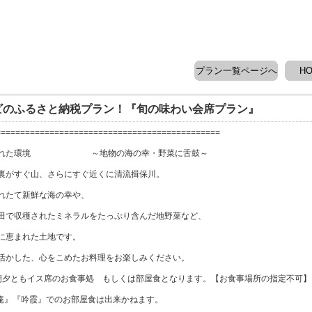
プラン一覧ページへ
H
ビのふるさと納税プラン！『旬の味わい会席プラン』
==============================================
まれた環境 ～地物の海の幸・野菜に舌鼓～
裏がすぐ山、さらにすぐ近くに清流揖保川。
れたて新鮮な海の幸や、
田で収穫されたミネラルをたっぷり含んだ地野菜など、
に恵まれた土地です。
活かした、心をこめたお料理をお楽しみください。
朝夕ともイス席のお食事処 もしくは部屋食となります。【お食事場所の指定不可】
草庵』『吟霞』でのお部屋食は出来かねます。