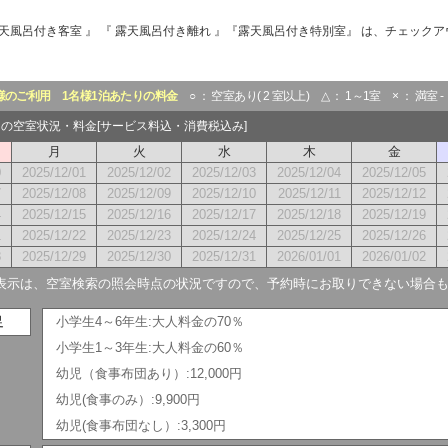
『 露天風呂付き客室 』 『 露天風呂付き離れ 』『露天風呂付き特別室』 は、チェックア
様のご利用
1名様1泊あたりの料金
○ ： 空室あり( 2 室以上) △ ： 1～1室 × ： 満室 
2月の空室状況・料金[サービス料込・消費税込み]
月
火
水
木
金
0
2025/12/01
2025/12/02
2025/12/03
2025/12/04
2025/12/05
7
2025/12/08
2025/12/09
2025/12/10
2025/12/11
2025/12/12
4
2025/12/15
2025/12/16
2025/12/17
2025/12/18
2025/12/19
1
2025/12/22
2025/12/23
2025/12/24
2025/12/25
2025/12/26
8
2025/12/29
2025/12/30
2025/12/31
2026/01/01
2026/01/02
表示は、空室検索の照会時点の状況ですので、予約時にお取りできない場合
足
小学生4～6年生:大人料金の70％
小学生1～3年生:大人料金の60％
幼児（食事布団あり）:12,000円
幼児(食事のみ）:9,900円
幼児(食事布団なし）:3,300円