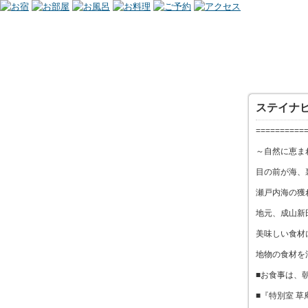
ステイナ
==========
～自然に恵
目の前が海、
瀬戸内海の獲
地元、成山新
美味しい食材
地物の食材を
■お食事は、
■『特別室 