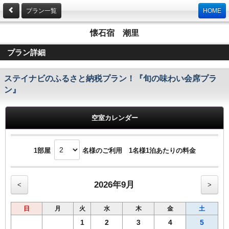
プラン一覧
HOME
懐石宿 潮里
プラン詳細
ステイナビのふるさと納税プラン！『旬の味わい会席プラ
ン』
空室カレンダー
1部屋
名様のご利用 1名様1泊あたりの料金
2026年9月
<
>
日
月
火
水
木
金
土
1
2
3
4
5