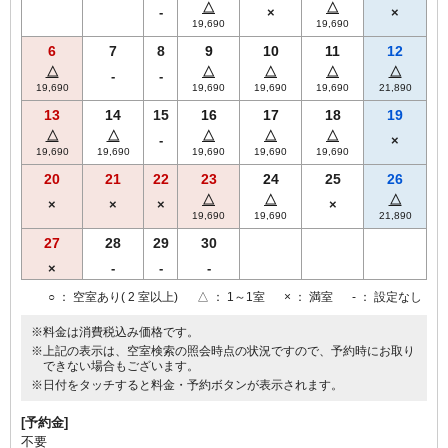
△
△
-
×
×
19,690
19,690
6
7
8
9
10
11
12
△
△
△
△
△
-
-
19,690
19,690
19,690
19,690
21,890
13
14
15
16
17
18
19
△
△
△
△
△
-
×
19,690
19,690
19,690
19,690
19,690
20
21
22
23
24
25
26
△
△
△
×
×
×
×
19,690
19,690
21,890
27
28
29
30
×
-
-
-
○
： 空室あり( 2 室以上)
△
： 1～1室
×
： 満室
-
： 設定なし
※料金は消費税込み価格です。
※上記の表示は、空室検索の照会時点の状況ですので、予約時にお取り
できない場合もございます。
※日付をタッチすると料金・予約ボタンが表示されます。
[予約金]
不要