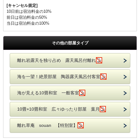
[キャンセル規定]
10日前は宿泊料金の10%
前日は宿泊料金の50%
当日は宿泊料金の100%
その他の部屋タイプ
離れ岩露天を独り占め 露天風呂付離れ
海を一望！絶景部屋 陶器露天風呂付客室
海が見える10畳和室 一般客室
10畳+10畳和室 広々ゆったり部屋 葉月
離れ草庵 souan 【特別室】