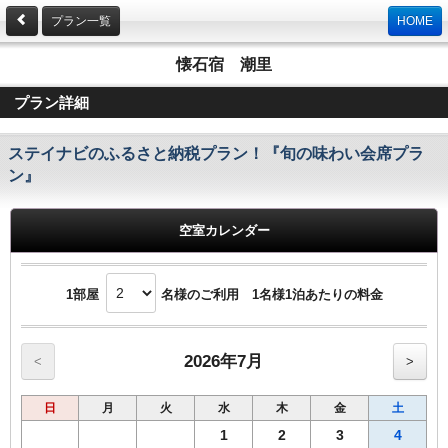
プラン一覧
HOME
懐石宿 潮里
プラン詳細
ステイナビのふるさと納税プラン！『旬の味わい会席プラ
ン』
空室カレンダー
1部屋
名様のご利用 1名様1泊あたりの料金
2026年7月
<
>
日
月
火
水
木
金
土
1
2
3
4