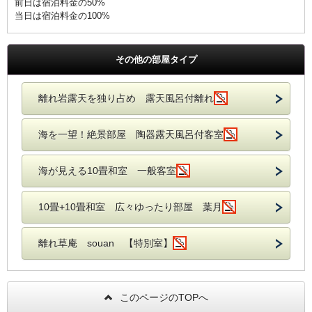
前日は宿泊料金の50%
当日は宿泊料金の100%
その他の部屋タイプ
離れ岩露天を独り占め 露天風呂付離れ
海を一望！絶景部屋 陶器露天風呂付客室
海が見える10畳和室 一般客室
10畳+10畳和室 広々ゆったり部屋 葉月
離れ草庵 souan 【特別室】
このページのTOPへ