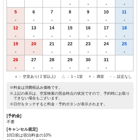
-
-
-
-
5
6
7
8
9
10
11
-
-
-
-
-
-
-
12
13
14
15
16
17
18
-
-
-
-
-
-
-
19
20
21
22
23
24
25
-
-
-
-
-
-
-
26
27
28
29
30
31
-
-
-
-
-
-
○
： 空室あり( 2 室以上)
△
： 1～1室
×
： 満室
-
： 設定なし
※料金は消費税込み価格です。
※上記の表示は、空室検索の照会時点の状況ですので、予約時にお取り
できない場合もございます。
※日付をタッチすると料金・予約ボタンが表示されます。
[予約金]
不要
[キャンセル規定]
10日前は宿泊料金の10%