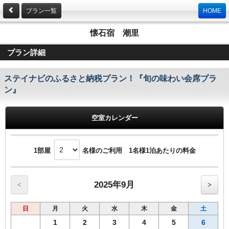
プラン一覧
HOME
懐石宿 潮里
プラン詳細
ステイナビのふるさと納税プラン！『旬の味わい会席プラ
ン』
空室カレンダー
1部屋
名様のご利用 1名様1泊あたりの料金
2025年9月
<
>
日
月
火
水
木
金
土
1
2
3
4
5
6