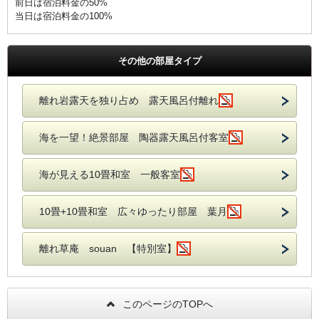
前日は宿泊料金の50%
当日は宿泊料金の100%
その他の部屋タイプ
離れ岩露天を独り占め 露天風呂付離れ
海を一望！絶景部屋 陶器露天風呂付客室
海が見える10畳和室 一般客室
10畳+10畳和室 広々ゆったり部屋 葉月
離れ草庵 souan 【特別室】
このページのTOPへ