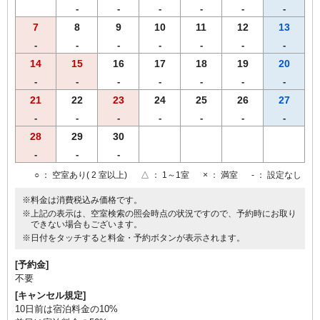
-
-
-
-
-
-
7
8
9
10
11
12
13
-
-
-
-
-
-
-
14
15
16
17
18
19
20
-
-
-
-
-
-
-
21
22
23
24
25
26
27
-
-
-
-
-
-
-
28
29
30
-
-
-
○
： 空室あり( 2 室以上)
△
： 1～1室
×
： 満室
-
： 設定なし
※料金は消費税込み価格です。
※上記の表示は、空室検索の照会時点の状況ですので、予約時にお取り
できない場合もございます。
※日付をタッチすると料金・予約ボタンが表示されます。
[予約金]
不要
[キャンセル規定]
10日前は宿泊料金の10%