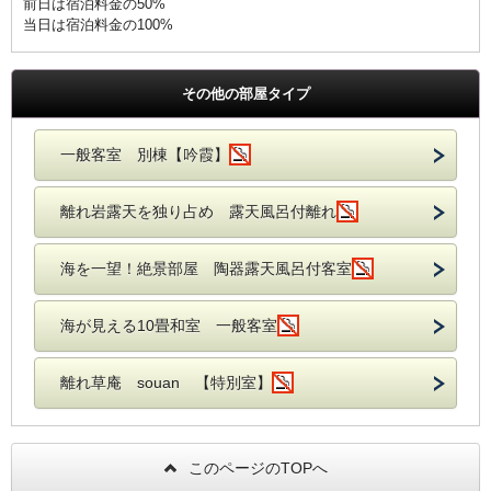
前日は宿泊料金の50%
当日は宿泊料金の100%
その他の部屋タイプ
一般客室 別棟【吟霞】
離れ岩露天を独り占め 露天風呂付離れ
海を一望！絶景部屋 陶器露天風呂付客室
海が見える10畳和室 一般客室
離れ草庵 souan 【特別室】
このページのTOPへ