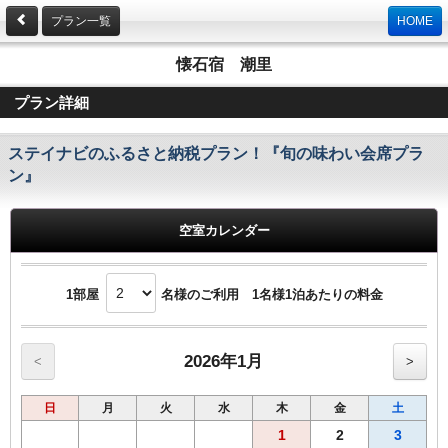
プラン一覧
HOME
懐石宿 潮里
プラン詳細
ステイナビのふるさと納税プラン！『旬の味わい会席プラ
ン』
空室カレンダー
1部屋
名様のご利用 1名様1泊あたりの料金
2026年1月
<
>
日
月
火
水
木
金
土
1
2
3