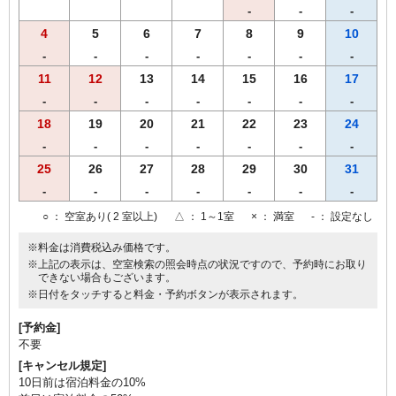
-
-
-
4
5
6
7
8
9
10
-
-
-
-
-
-
-
11
12
13
14
15
16
17
-
-
-
-
-
-
-
18
19
20
21
22
23
24
-
-
-
-
-
-
-
25
26
27
28
29
30
31
-
-
-
-
-
-
-
○
： 空室あり( 2 室以上)
△
： 1～1室
×
： 満室
-
： 設定なし
※料金は消費税込み価格です。
※上記の表示は、空室検索の照会時点の状況ですので、予約時にお取り
できない場合もございます。
※日付をタッチすると料金・予約ボタンが表示されます。
[予約金]
不要
[キャンセル規定]
10日前は宿泊料金の10%