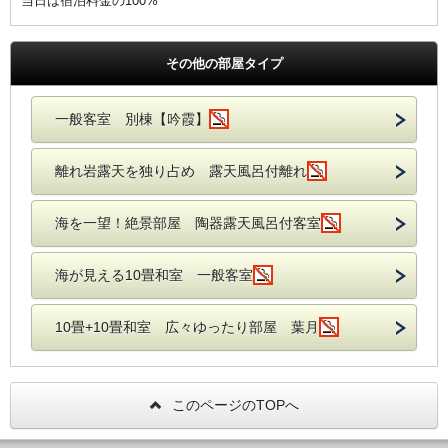
当日は宿泊料金の100%
その他の部屋タイプ
一般客室 別棟【吟霞】
離れ岩露天を独り占め 露天風呂付離れ
海を一望！絶景部屋 陶器露天風呂付客室
海が見える10畳和室 一般客室
10畳+10畳和室 広々ゆったり部屋 葉月
このページのTOPへ