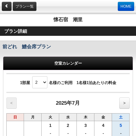
プラン一覧
HOME
懐石宿 潮里
プラン詳細
前どれ 鱧会席プラン
空室カレンダー
1部屋
名様のご利用 1名様1泊あたりの料金
2025年7月
<
>
日
月
火
水
木
金
土
1
2
3
4
5
-
-
-
-
-