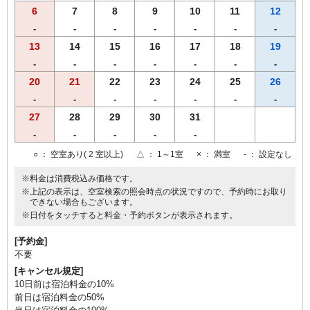
6
7
8
9
10
11
12
-
-
-
-
-
-
-
13
14
15
16
17
18
19
-
-
-
-
-
-
-
20
21
22
23
24
25
26
-
-
-
-
-
-
-
27
28
29
30
31
-
-
-
-
-
○
： 空室あり( 2 室以上)
△
： 1～1室
×
： 満室
-
： 設定なし
※料金は消費税込み価格です。
※上記の表示は、空室検索の照会時点の状況ですので、予約時にお取り
できない場合もございます。
※日付をタッチすると料金・予約ボタンが表示されます。
[予約金]
不要
[キャンセル規定]
10日前は宿泊料金の10%
前日は宿泊料金の50%