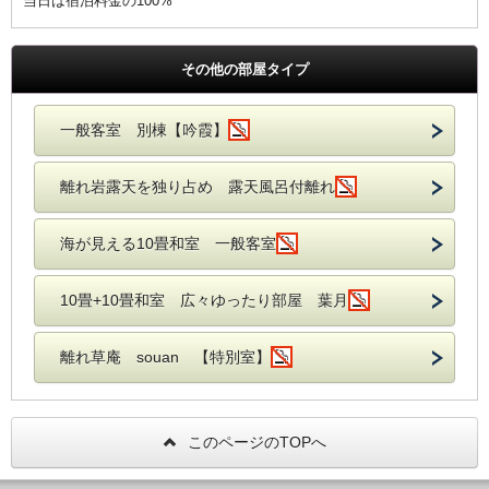
当日は宿泊料金の100%
その他の部屋タイプ
一般客室 別棟【吟霞】
離れ岩露天を独り占め 露天風呂付離れ
海が見える10畳和室 一般客室
10畳+10畳和室 広々ゆったり部屋 葉月
離れ草庵 souan 【特別室】
このページのTOPへ