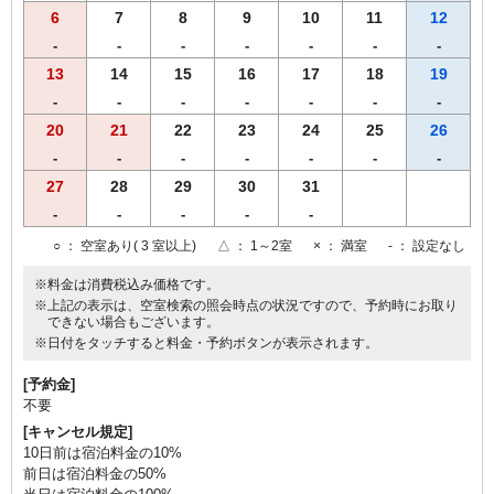
6
7
8
9
10
11
12
-
-
-
-
-
-
-
13
14
15
16
17
18
19
-
-
-
-
-
-
-
20
21
22
23
24
25
26
-
-
-
-
-
-
-
27
28
29
30
31
-
-
-
-
-
○
： 空室あり( 3 室以上)
△
： 1～2室
×
： 満室
-
： 設定なし
※料金は消費税込み価格です。
※上記の表示は、空室検索の照会時点の状況ですので、予約時にお取り
できない場合もございます。
※日付をタッチすると料金・予約ボタンが表示されます。
[予約金]
不要
[キャンセル規定]
10日前は宿泊料金の10%
前日は宿泊料金の50%