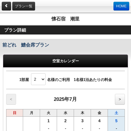
プラン一覧
HOME
懐石宿 潮里
プラン詳細
前どれ 鱧会席プラン
空室カレンダー
1部屋
名様のご利用 1名様1泊あたりの料金
2025年7月
<
>
日
月
火
水
木
金
土
1
2
3
4
5
-
-
-
-
-