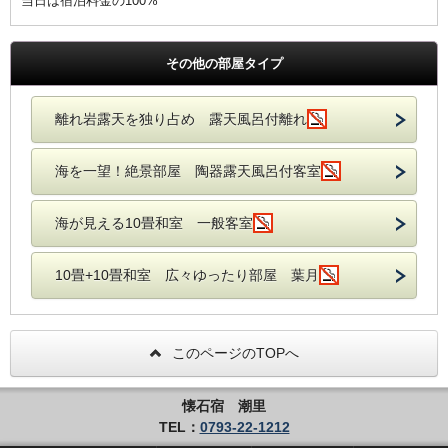
当日は宿泊料金の100%
その他の部屋タイプ
離れ岩露天を独り占め 露天風呂付離れ
海を一望！絶景部屋 陶器露天風呂付客室
海が見える10畳和室 一般客室
10畳+10畳和室 広々ゆったり部屋 葉月
このページのTOPへ
懐石宿 潮里
TEL：
0793-22-1212