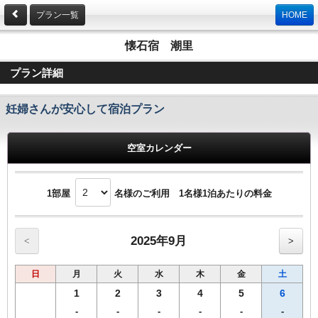
プラン一覧
HOME
懐石宿 潮里
プラン詳細
妊婦さんが安心して宿泊プラン
空室カレンダー
1部屋
名様のご利用 1名様1泊あたりの料金
2025年9月
<
>
日
月
火
水
木
金
土
1
2
3
4
5
6
-
-
-
-
-
-