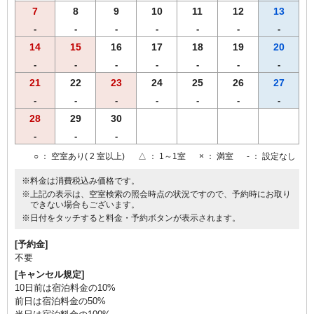
7
8
9
10
11
12
13
-
-
-
-
-
-
-
14
15
16
17
18
19
20
-
-
-
-
-
-
-
21
22
23
24
25
26
27
-
-
-
-
-
-
-
28
29
30
-
-
-
○
： 空室あり( 2 室以上)
△
： 1～1室
×
： 満室
-
： 設定なし
※料金は消費税込み価格です。
※上記の表示は、空室検索の照会時点の状況ですので、予約時にお取り
できない場合もございます。
※日付をタッチすると料金・予約ボタンが表示されます。
[予約金]
不要
[キャンセル規定]
10日前は宿泊料金の10%
前日は宿泊料金の50%