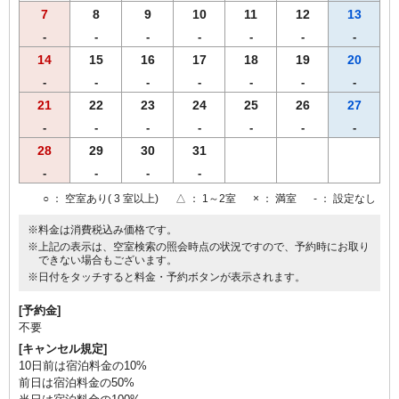
7
8
9
10
11
12
13
-
-
-
-
-
-
-
14
15
16
17
18
19
20
-
-
-
-
-
-
-
21
22
23
24
25
26
27
-
-
-
-
-
-
-
28
29
30
31
-
-
-
-
○
： 空室あり( 3 室以上)
△
： 1～2室
×
： 満室
-
： 設定なし
※料金は消費税込み価格です。
※上記の表示は、空室検索の照会時点の状況ですので、予約時にお取り
できない場合もございます。
※日付をタッチすると料金・予約ボタンが表示されます。
[予約金]
不要
[キャンセル規定]
10日前は宿泊料金の10%
前日は宿泊料金の50%