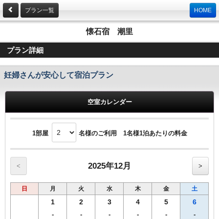
プラン一覧
HOME
懐石宿 潮里
プラン詳細
妊婦さんが安心して宿泊プラン
空室カレンダー
1部屋
名様のご利用 1名様1泊あたりの料金
2025年12月
<
>
日
月
火
水
木
金
土
1
2
3
4
5
6
-
-
-
-
-
-