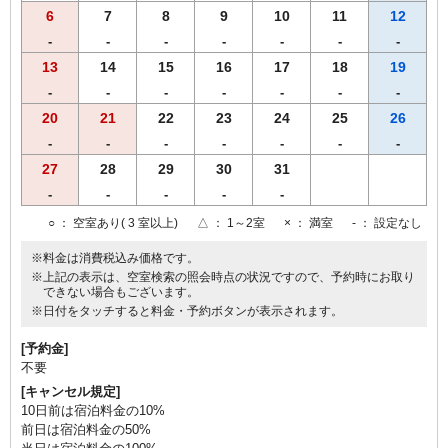
6
7
8
9
10
11
12
-
-
-
-
-
-
-
13
14
15
16
17
18
19
-
-
-
-
-
-
-
20
21
22
23
24
25
26
-
-
-
-
-
-
-
27
28
29
30
31
-
-
-
-
-
○
： 空室あり( 3 室以上)
△
： 1～2室
×
： 満室
-
： 設定なし
※料金は消費税込み価格です。
※上記の表示は、空室検索の照会時点の状況ですので、予約時にお取り
できない場合もございます。
※日付をタッチすると料金・予約ボタンが表示されます。
[予約金]
不要
[キャンセル規定]
10日前は宿泊料金の10%
前日は宿泊料金の50%