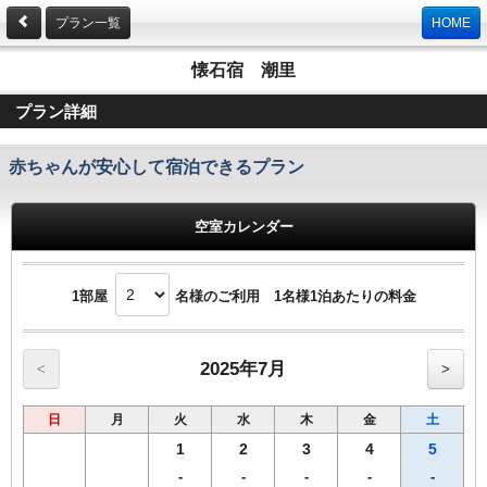
プラン一覧
HOME
懐石宿 潮里
プラン詳細
赤ちゃんが安心して宿泊できるプラン
空室カレンダー
1部屋
名様のご利用 1名様1泊あたりの料金
2025年7月
<
>
日
月
火
水
木
金
土
1
2
3
4
5
-
-
-
-
-