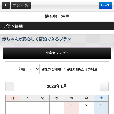
プラン一覧
HOME
懐石宿 潮里
プラン詳細
赤ちゃんが安心して宿泊できるプラン
空室カレンダー
1部屋
名様のご利用 1名様1泊あたりの料金
2026年1月
<
>
日
月
火
水
木
金
土
1
2
3
-
-
-