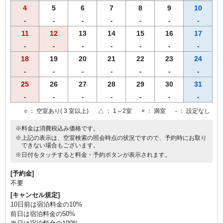
4
5
6
7
8
9
10
-
-
-
-
-
-
-
11
12
13
14
15
16
17
-
-
-
-
-
-
-
18
19
20
21
22
23
24
-
-
-
-
-
-
-
25
26
27
28
29
30
31
-
-
-
-
-
-
-
○
： 空室あり( 3 室以上)
△
： 1～2室
×
： 満室
-
： 設定なし
※料金は消費税込み価格です。
※上記の表示は、空室検索の照会時点の状況ですので、予約時にお取り
できない場合もございます。
※日付をタッチすると料金・予約ボタンが表示されます。
[予約金]
不要
[キャンセル規定]
10日前は宿泊料金の10%
前日は宿泊料金の50%