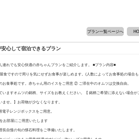
プラン一覧ページへ
H
が安心して宿泊できるプラン
ん連れでも安心快適の赤ちゃんプランをご紹介します。 ■プラン内容■
部屋食ですので周りを気にせずお食事が楽しめます。(人数によってお食事処の場合も
のお食事処です。赤ちゃん用のイスをご用意 ② ご滞在中のオムツは交換自由。
ていますオムツの銘柄、サイズをお教えください。【 銘柄ご希望に添えない場合が
いませ。】お荷物が少なくなります。
用電子レンジボックスをご用意。
団をお部屋にご用意いたします
理長自慢の旬の懐石料理をご準備いたします。