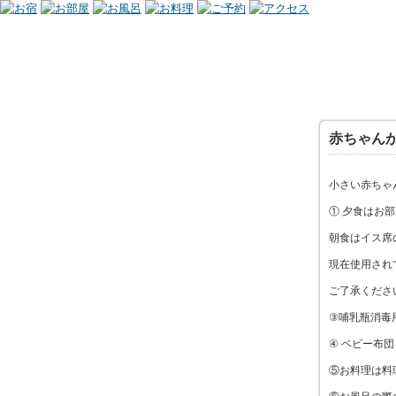
赤ちゃん
小さい赤ちゃ
① 夕食はお
朝食はイス席
現在使用され
ご了承くださ
③哺乳瓶消毒
④ ベビー布
⑤お料理は料