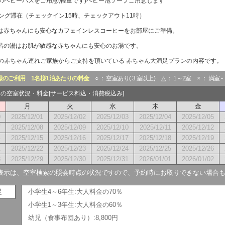
のベビーバスをご用意(軽量です)ベビー泡ソープご用意します
ロング滞在（チェックイン15時、チェックアウト11時）
は赤ちゃんにも安心なカフェインレスコーヒーをお部屋にご準備。
呂の湯はお肌が敏感な赤ちゃんにも安心のお湯です。
の赤ちゃん連れご家族からご支持を頂いている 赤ちゃん大満足プランの内容です。
様のご利用
1名様1泊あたりの料金
○ ： 空室あり( 3 室以上) △ ： 1～2室 × ： 満室 
2月の空室状況・料金[サービス料込・消費税込み]
月
火
水
木
金
0
2025/12/01
2025/12/02
2025/12/03
2025/12/04
2025/12/05
7
2025/12/08
2025/12/09
2025/12/10
2025/12/11
2025/12/12
4
2025/12/15
2025/12/16
2025/12/17
2025/12/18
2025/12/19
1
2025/12/22
2025/12/23
2025/12/24
2025/12/25
2025/12/26
8
2025/12/29
2025/12/30
2025/12/31
2026/01/01
2026/01/02
表示は、空室検索の照会時点の状況ですので、予約時にお取りできない場合
足
小学生4～6年生:大人料金の70％
小学生1～3年生:大人料金の60％
幼児（食事布団あり）:8,800円