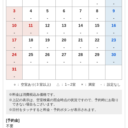
-
-
3
4
5
6
7
8
9
-
-
-
-
-
-
-
10
11
12
13
14
15
16
-
-
-
-
-
-
-
17
18
19
20
21
22
23
-
-
-
-
-
-
-
24
25
26
27
28
29
30
-
-
-
-
-
-
-
31
-
○
： 空室あり( 3 室以上)
△
： 1～2室
×
： 満室
-
： 設定なし
※料金は消費税込み価格です。
※上記の表示は、空室検索の照会時点の状況ですので、予約時にお取り
できない場合もございます。
※日付をタッチすると料金・予約ボタンが表示されます。
[予約金]
不要