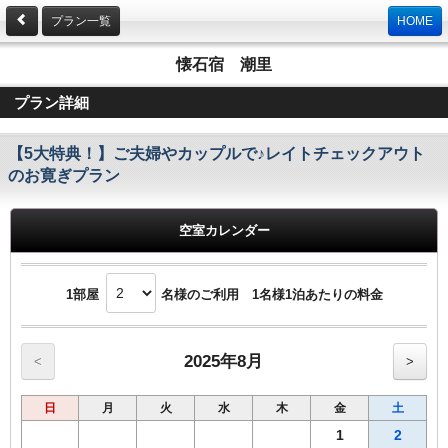
プラン一覧
HOME
懐石宿 潮里
プラン詳細
【5大特典！】ご夫婦やカップルで♪レイトチェックアウト
のお寛ぎプラン
空室カレンダー
1部屋
名様のご利用 1名様1泊あたりの料金
2025年8月
<
>
日
月
火
水
木
金
土
1
2