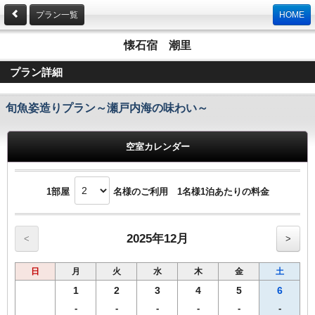
プラン一覧
HOME
懐石宿 潮里
プラン詳細
旬魚姿造りプラン～瀬戸内海の味わい～
空室カレンダー
1部屋
名様のご利用 1名様1泊あたりの料金
2025年12月
<
>
日
月
火
水
木
金
土
1
2
3
4
5
6
-
-
-
-
-
-