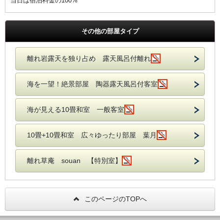
当日は宿泊料金の100%
その他の部屋タイプ
離れ岩露天を独り占め 露天風呂付離れ
海を一望！絶景部屋 陶器露天風呂付客室
海が見える10畳和室 一般客室
10畳+10畳和室 広々ゆったり部屋 葉月
離れ草庵 souan 【特別室】
このページのTOPへ