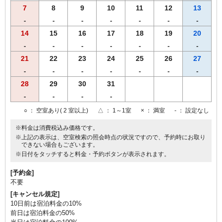
7
8
9
10
11
12
13
-
-
-
-
-
-
-
14
15
16
17
18
19
20
-
-
-
-
-
-
-
21
22
23
24
25
26
27
-
-
-
-
-
-
-
28
29
30
31
-
-
-
-
○
： 空室あり( 2 室以上)
△
： 1～1室
×
： 満室
-
： 設定なし
※料金は消費税込み価格です。
※上記の表示は、空室検索の照会時点の状況ですので、予約時にお取り
できない場合もございます。
※日付をタッチすると料金・予約ボタンが表示されます。
[予約金]
不要
[キャンセル規定]
10日前は宿泊料金の10%
前日は宿泊料金の50%