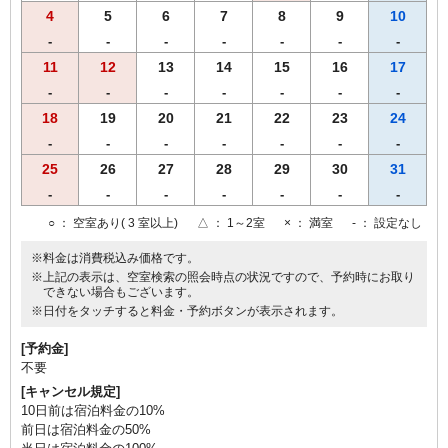
4
5
6
7
8
9
10
-
-
-
-
-
-
-
11
12
13
14
15
16
17
-
-
-
-
-
-
-
18
19
20
21
22
23
24
-
-
-
-
-
-
-
25
26
27
28
29
30
31
-
-
-
-
-
-
-
○
： 空室あり( 3 室以上)
△
： 1～2室
×
： 満室
-
： 設定なし
※料金は消費税込み価格です。
※上記の表示は、空室検索の照会時点の状況ですので、予約時にお取り
できない場合もございます。
※日付をタッチすると料金・予約ボタンが表示されます。
[予約金]
不要
[キャンセル規定]
10日前は宿泊料金の10%
前日は宿泊料金の50%