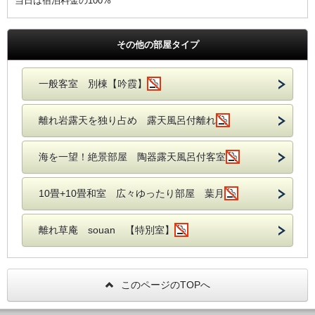
当日は宿泊料金の100%
その他の部屋タイプ
一般客室 別棟【吟霞】
離れ岩露天を独り占め 露天風呂付離れ
海を一望！絶景部屋 陶器露天風呂付客室
10畳+10畳和室 広々ゆったり部屋 葉月
離れ草庵 souan 【特別室】
このページのTOPへ