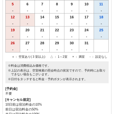
5
6
7
8
9
10
11
-
-
-
-
-
-
-
12
13
14
15
16
17
18
-
-
-
-
-
-
-
19
20
21
22
23
24
25
-
-
-
-
-
-
-
26
27
28
29
30
31
-
-
-
-
-
-
○
： 空室あり( 3 室以上)
△
： 1～2室
×
： 満室
-
： 設定なし
※料金は消費税込み価格です。
※上記の表示は、空室検索の照会時点の状況ですので、予約時にお取り
できない場合もございます。
※日付をタッチすると料金・予約ボタンが表示されます。
[予約金]
不要
[キャンセル規定]
10日前は宿泊料金の10%
前日は宿泊料金の50%