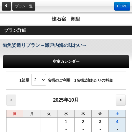
プラン一覧
HOME
懐石宿 潮里
プラン詳細
旬魚姿造りプラン～瀬戸内海の味わい～
空室カレンダー
1部屋
名様のご利用 1名様1泊あたりの料金
2025年10月
<
>
日
月
火
水
木
金
土
1
2
3
4
-
-
-
-