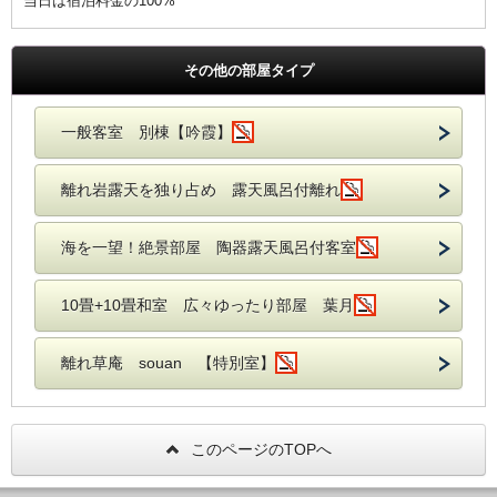
当日は宿泊料金の100%
その他の部屋タイプ
一般客室 別棟【吟霞】
離れ岩露天を独り占め 露天風呂付離れ
海を一望！絶景部屋 陶器露天風呂付客室
10畳+10畳和室 広々ゆったり部屋 葉月
離れ草庵 souan 【特別室】
このページのTOPへ