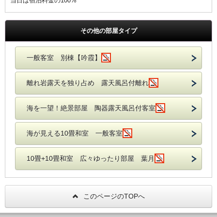
当日は宿泊料金の100%
その他の部屋タイプ
一般客室 別棟【吟霞】
離れ岩露天を独り占め 露天風呂付離れ
海を一望！絶景部屋 陶器露天風呂付客室
海が見える10畳和室 一般客室
10畳+10畳和室 広々ゆったり部屋 葉月
このページのTOPへ