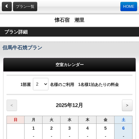
プラン一覧
HOME
懐石宿 潮里
プラン詳細
但馬牛石焼プラン
空室カレンダー
1部屋
名様のご利用 1名様1泊あたりの料金
2025年12月
<
>
日
月
火
水
木
金
土
1
2
3
4
5
6
-
-
-
-
-
-