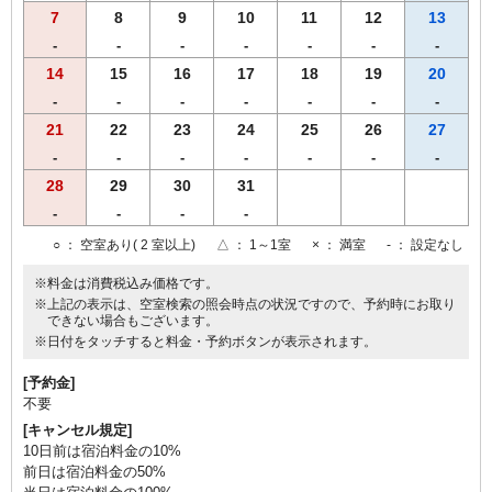
7
8
9
10
11
12
13
-
-
-
-
-
-
-
14
15
16
17
18
19
20
-
-
-
-
-
-
-
21
22
23
24
25
26
27
-
-
-
-
-
-
-
28
29
30
31
-
-
-
-
○
： 空室あり( 2 室以上)
△
： 1～1室
×
： 満室
-
： 設定なし
※料金は消費税込み価格です。
※上記の表示は、空室検索の照会時点の状況ですので、予約時にお取り
できない場合もございます。
※日付をタッチすると料金・予約ボタンが表示されます。
[予約金]
不要
[キャンセル規定]
10日前は宿泊料金の10%
前日は宿泊料金の50%