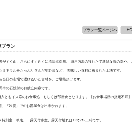
プラン一覧ページへ
H
焼プラン
裏がすぐ山、さらにすぐ近くに清流揖保川。 瀬戸内海の獲れたて新鮮な海の幸や、
たミネラルをたっぷり含んだ地野菜など、 美味しい食材に恵まれた土地です。
ら当日の市場で選びぬいた食材を、ご堪能頂けます。
馬牛の石焼付のお献立内容です。
朝夕ともイス席のお食事処 もしくは部屋食となります。【お食事場所の指定不可】
草庵』『吟霞』でのお部屋食は出来かねます。
特別室 草庵、 露天付客室、露天付離れはﾁｪｯｸｱｳﾄ11時です。