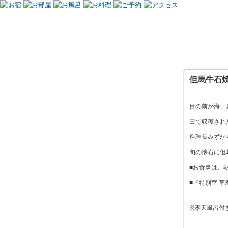
但馬牛石
目の前が海、
田で収穫され
料理長みずか
旬の懐石に但
■お食事は、
■『特別室 
※露天風呂付き