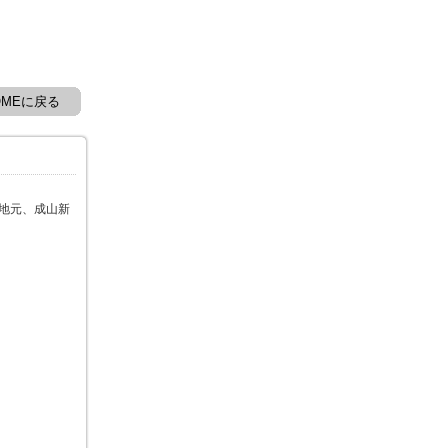
OMEに戻る
 地元、成山新