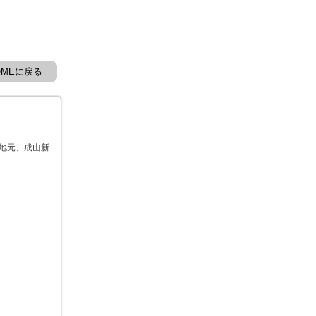
OMEに戻る
 地元、成山新