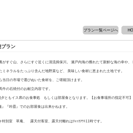
プラン一覧ページへ
H
焼プラン
裏がすぐ山、さらにすぐ近くに清流揖保川。 瀬戸内海の獲れたて新鮮な海の幸や、
たミネラルをたっぷり含んだ地野菜など、 美味しい食材に恵まれた土地です。
ら当日の市場で選びぬいた食材を、ご堪能頂けます。
馬牛の石焼付のお献立内容です。
朝夕ともイス席のお食事処 もしくは部屋食となります。【お食事場所の指定不可】
草庵』『吟霞』でのお部屋食は出来かねます。
特別室 草庵、 露天付客室、露天付離れはﾁｪｯｸｱｳﾄ11時です。