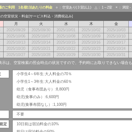
様のご利用
1名様1泊あたりの料金
○ ： 空室あり( 3 室以上) △ ： 1～2室 × ： 満室 
0月の空室状況・料金[サービス料込・消費税込み]
月
火
水
木
金
8
2025/09/29
2025/09/30
2025/10/01
2025/10/02
2025/10/03
5
2025/10/06
2025/10/07
2025/10/08
2025/10/09
2025/10/10
2
2025/10/13
2025/10/14
2025/10/15
2025/10/16
2025/10/17
9
2025/10/20
2025/10/21
2025/10/22
2025/10/23
2025/10/24
6
2025/10/27
2025/10/28
2025/10/29
2025/10/30
2025/10/31
表示は、空室検索の照会時点の状況ですので、予約時にお取りできない場合
足
小学生4～6年生:大人料金の70％
小学生1～3年生:大人料金の60％
幼児（食事布団あり）:8,800円
幼児(食事のみ）:6,600円
幼児(食事布団なし）:1,100円
不要
規定
10日前は宿泊料金の10%
前日は宿泊料金の50%