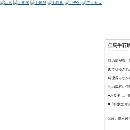
但馬牛石
目の前が海、
田で収穫され
料理長みずか
旬の懐石に但
■お食事は、
■『特別室 
※露天風呂付き