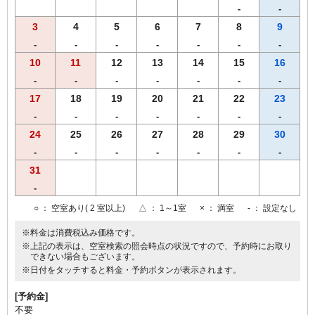
-
-
3
4
5
6
7
8
9
-
-
-
-
-
-
-
10
11
12
13
14
15
16
-
-
-
-
-
-
-
17
18
19
20
21
22
23
-
-
-
-
-
-
-
24
25
26
27
28
29
30
-
-
-
-
-
-
-
31
-
○
： 空室あり( 2 室以上)
△
： 1～1室
×
： 満室
-
： 設定なし
※料金は消費税込み価格です。
※上記の表示は、空室検索の照会時点の状況ですので、予約時にお取り
できない場合もございます。
※日付をタッチすると料金・予約ボタンが表示されます。
[予約金]
不要