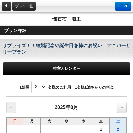
プラン一覧
HOME
懐石宿 潮里
プラン詳細
サプライズ！！結婚記念や誕生日を粋にお祝い アニバーサ
リープラン
空室カレンダー
1部屋
名様のご利用 1名様1泊あたりの料金
2025年8月
<
>
日
月
火
水
木
金
土
1
2