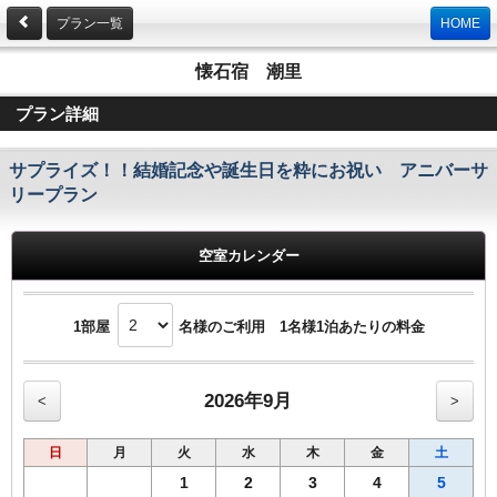
プラン一覧
HOME
懐石宿 潮里
プラン詳細
サプライズ！！結婚記念や誕生日を粋にお祝い アニバーサ
リープラン
空室カレンダー
1部屋
名様のご利用 1名様1泊あたりの料金
2026年9月
<
>
日
月
火
水
木
金
土
1
2
3
4
5