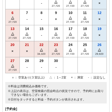
△
△
△
-
×
27,720
27,720
27,720
6
7
8
9
10
11
12
△
△
△
-
-
×
×
27,720
27,720
27,720
13
14
15
16
17
18
19
△
△
△
△
△
-
×
27,720
27,720
27,720
27,720
27,720
20
21
22
23
24
25
26
△
△
△
△
△
×
×
34,320
27,720
27,720
27,720
29,920
27
28
29
30
△
-
-
-
27,720
○
： 空室あり( 3 室以上)
△
： 1～2室
×
： 満室
-
： 設定なし
※料金は消費税込み価格です。
※上記の表示は、空室検索の照会時点の状況ですので、予約時にお取り
できない場合もございます。
※日付をタッチすると料金・予約ボタンが表示されます。
[予約金]