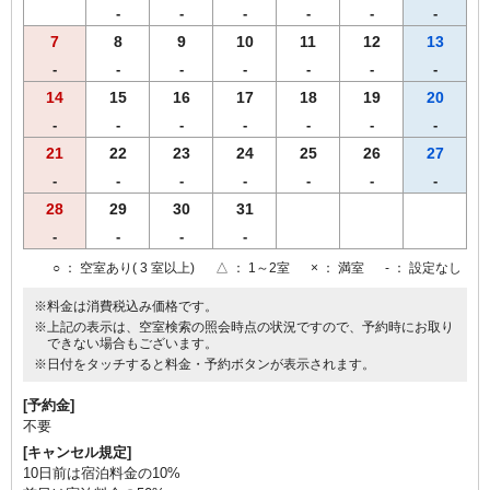
-
-
-
-
-
-
7
8
9
10
11
12
13
-
-
-
-
-
-
-
14
15
16
17
18
19
20
-
-
-
-
-
-
-
21
22
23
24
25
26
27
-
-
-
-
-
-
-
28
29
30
31
-
-
-
-
○
： 空室あり( 3 室以上)
△
： 1～2室
×
： 満室
-
： 設定なし
※料金は消費税込み価格です。
※上記の表示は、空室検索の照会時点の状況ですので、予約時にお取り
できない場合もございます。
※日付をタッチすると料金・予約ボタンが表示されます。
[予約金]
不要
[キャンセル規定]
10日前は宿泊料金の10%