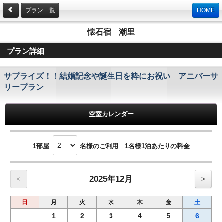
プラン一覧
HOME
懐石宿 潮里
プラン詳細
サプライズ！！結婚記念や誕生日を粋にお祝い アニバーサ
リープラン
空室カレンダー
1部屋
名様のご利用 1名様1泊あたりの料金
2025年12月
<
>
日
月
火
水
木
金
土
1
2
3
4
5
6