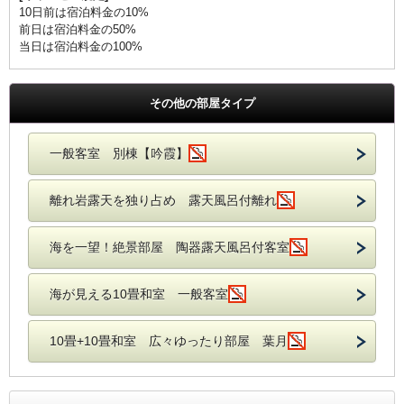
10日前は宿泊料金の10%
前日は宿泊料金の50%
当日は宿泊料金の100%
その他の部屋タイプ
一般客室 別棟【吟霞】
離れ岩露天を独り占め 露天風呂付離れ
海を一望！絶景部屋 陶器露天風呂付客室
海が見える10畳和室 一般客室
10畳+10畳和室 広々ゆったり部屋 葉月