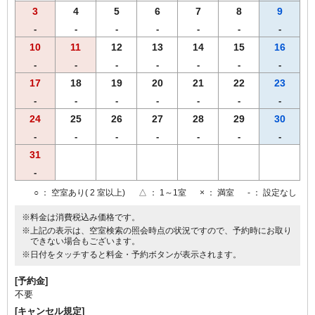
3
4
5
6
7
8
9
-
-
-
-
-
-
-
10
11
12
13
14
15
16
-
-
-
-
-
-
-
17
18
19
20
21
22
23
-
-
-
-
-
-
-
24
25
26
27
28
29
30
-
-
-
-
-
-
-
31
-
○
： 空室あり( 2 室以上)
△
： 1～1室
×
： 満室
-
： 設定なし
※料金は消費税込み価格です。
※上記の表示は、空室検索の照会時点の状況ですので、予約時にお取り
できない場合もございます。
※日付をタッチすると料金・予約ボタンが表示されます。
[予約金]
不要
[キャンセル規定]