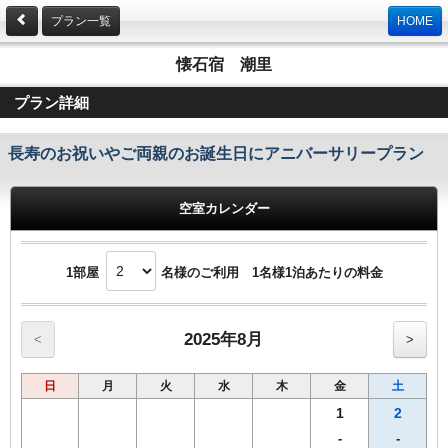
プラン一覧
HOME
懐石宿 潮里
プラン詳細
長寿のお祝いやご両親のお誕生日にアニバーサリープラン
空室カレンダー
1部屋
名様のご利用 1名様1泊あたりの料金
2025年8月
<
>
日
月
火
水
木
金
土
1
2
-
-