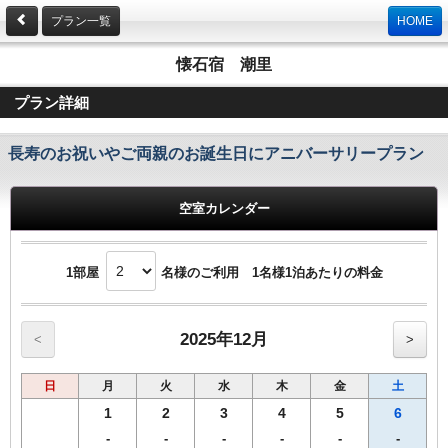
プラン一覧
HOME
懐石宿 潮里
プラン詳細
長寿のお祝いやご両親のお誕生日にアニバーサリープラン
空室カレンダー
1部屋
名様のご利用 1名様1泊あたりの料金
2025年12月
<
>
日
月
火
水
木
金
土
1
2
3
4
5
6
-
-
-
-
-
-