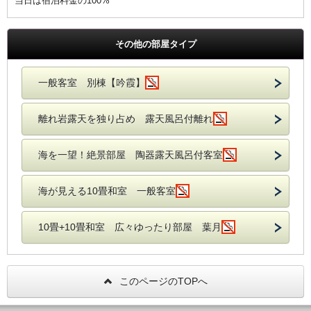
当日は宿泊料金の100%
その他の部屋タイプ
一般客室 別棟【吟霞】
離れ岩露天を独り占め 露天風呂付離れ
海を一望！絶景部屋 陶器露天風呂付客室
海が見える10畳和室 一般客室
10畳+10畳和室 広々ゆったり部屋 葉月
このページのTOPへ