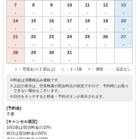
7
8
9
10
11
12
13
-
-
-
-
-
-
-
14
15
16
17
18
19
20
-
-
-
-
-
-
-
21
22
23
24
25
26
27
-
-
-
-
-
-
-
28
29
30
31
-
-
-
-
○
： 空室あり( 2 室以上)
△
： 1～1室
×
： 満室
-
： 設定なし
※料金は消費税込み価格です。
※上記の表示は、空室検索の照会時点の状況ですので、予約時にお取り
できない場合もございます。
※日付をタッチすると料金・予約ボタンが表示されます。
[予約金]
不要
[キャンセル規定]
10日前は宿泊料金の10%
前日は宿泊料金の50%