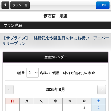
プラン一覧
HOME
懐石宿 潮里
プラン詳細
【サプライズ】 結婚記念や誕生日を粋にお祝い アニバー
サリープラン
空室カレンダー
1部屋
名様のご利用 1名様1泊あたりの料金
2025年8月
<
>
日
月
火
水
木
金
土
1
2