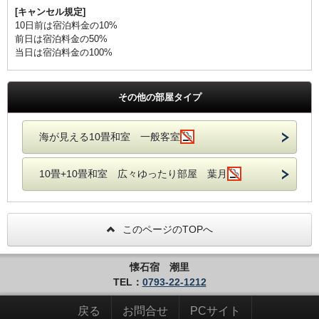
[キャンセル規定]
10日前は宿泊料金の10%
前日は宿泊料金の50%
当日は宿泊料金の100%
その他の部屋タイプ
海が見える10畳和室 一般客室
10畳+10畳和室 広々ゆったり部屋 葉月
このページのTOPへ
懐石宿 潮里
TEL：
0793-22-1212
戻る
お問合せ
PCサイト