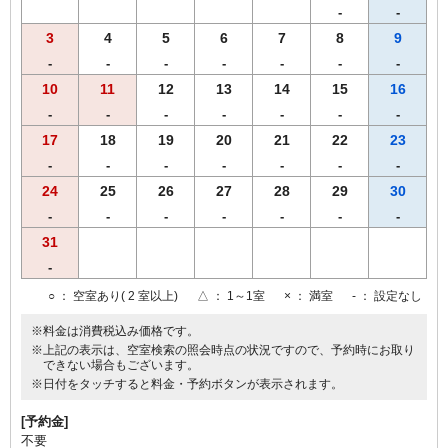
-
-
3
4
5
6
7
8
9
-
-
-
-
-
-
-
10
11
12
13
14
15
16
-
-
-
-
-
-
-
17
18
19
20
21
22
23
-
-
-
-
-
-
-
24
25
26
27
28
29
30
-
-
-
-
-
-
-
31
-
○
： 空室あり( 2 室以上)
△
： 1～1室
×
： 満室
-
： 設定なし
※料金は消費税込み価格です。
※上記の表示は、空室検索の照会時点の状況ですので、予約時にお取り
できない場合もございます。
※日付をタッチすると料金・予約ボタンが表示されます。
[予約金]
不要