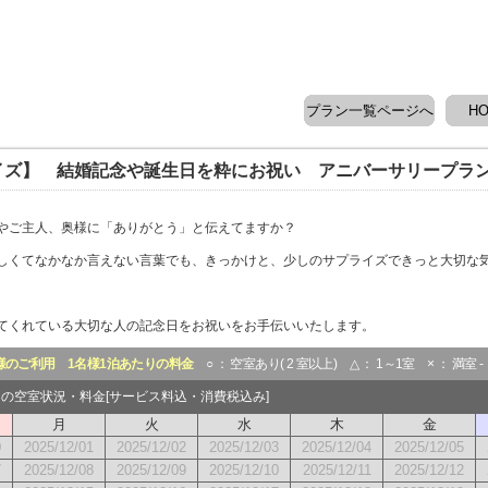
プラン一覧ページへ
H
イズ】 結婚記念や誕生日を粋にお祝い アニバーサリープラ
やご主人、奥様に「ありがとう」と伝えてますか？
しくてなかなか言えない言葉でも、きっかけと、少しのサプライズできっと大切な
てくれている大切な人の記念日をお祝いをお手伝いいたします。
様のご利用
1名様1泊あたりの料金
○ ： 空室あり( 2 室以上) △ ： 1～1室 × ： 満室 
2月の空室状況・料金[サービス料込・消費税込み]
月
火
水
木
金
0
2025/12/01
2025/12/02
2025/12/03
2025/12/04
2025/12/05
7
2025/12/08
2025/12/09
2025/12/10
2025/12/11
2025/12/12