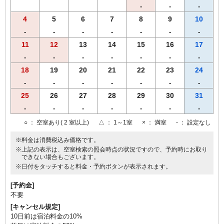
-
-
-
4
5
6
7
8
9
10
-
-
-
-
-
-
-
11
12
13
14
15
16
17
-
-
-
-
-
-
-
18
19
20
21
22
23
24
-
-
-
-
-
-
-
25
26
27
28
29
30
31
-
-
-
-
-
-
-
○
： 空室あり( 2 室以上)
△
： 1～1室
×
： 満室
-
： 設定なし
※料金は消費税込み価格です。
※上記の表示は、空室検索の照会時点の状況ですので、予約時にお取り
できない場合もございます。
※日付をタッチすると料金・予約ボタンが表示されます。
[予約金]
不要
[キャンセル規定]
10日前は宿泊料金の10%