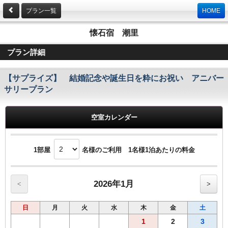
プラン一覧
HOME
懐石宿 潮里
プラン詳細
【サプライズ】 結婚記念や誕生日を粋にお祝い アニバー
サリープラン
空室カレンダー
1部屋
名様のご利用 1名様1泊あたりの料金
2026年1月
<
>
日
月
火
水
木
金
土
1
2
3