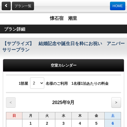
プラン一覧
HOME
懐石宿 潮里
プラン詳細
【サプライズ】 結婚記念や誕生日を粋にお祝い アニバー
サリープラン
空室カレンダー
1部屋
名様のご利用 1名様1泊あたりの料金
2025年9月
<
>
日
月
火
水
木
金
土
1
2
3
4
5
6