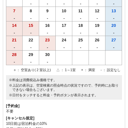
-
-
-
-
-
-
7
8
9
10
11
12
13
-
-
-
-
-
-
-
14
15
16
17
18
19
20
-
-
-
-
-
-
-
21
22
23
24
25
26
27
-
-
-
-
-
-
-
28
29
30
-
-
-
○
： 空室あり( 2 室以上)
△
： 1～1室
×
： 満室
-
： 設定なし
※料金は消費税込み価格です。
※上記の表示は、空室検索の照会時点の状況ですので、予約時にお取り
できない場合もございます。
※日付をタッチすると料金・予約ボタンが表示されます。
[予約金]
不要
[キャンセル規定]
10日前は宿泊料金の10%