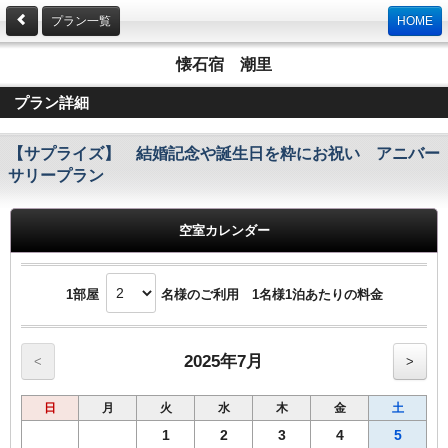
プラン一覧
HOME
懐石宿 潮里
プラン詳細
【サプライズ】 結婚記念や誕生日を粋にお祝い アニバー
サリープラン
空室カレンダー
1部屋
名様のご利用 1名様1泊あたりの料金
2025年7月
<
>
日
月
火
水
木
金
土
1
2
3
4
5