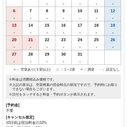
-
-
-
-
-
6
7
8
9
10
11
12
-
-
-
-
-
-
-
13
14
15
16
17
18
19
-
-
-
-
-
-
-
20
21
22
23
24
25
26
-
-
-
-
-
-
-
27
28
29
30
31
-
-
-
-
-
○
： 空室あり( 3 室以上)
△
： 1～2室
×
： 満室
-
： 設定なし
※料金は消費税込み価格です。
※上記の表示は、空室検索の照会時点の状況ですので、予約時にお取り
できない場合もございます。
※日付をタッチすると料金・予約ボタンが表示されます。
[予約金]
不要
[キャンセル規定]
10日前は宿泊料金の10%