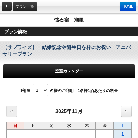
プラン一覧
HOME
懐石宿 潮里
プラン詳細
【サプライズ】 結婚記念や誕生日を粋にお祝い アニバー
サリープラン
空室カレンダー
1部屋
名様のご利用 1名様1泊あたりの料金
2025年11月
<
>
日
月
火
水
木
金
土
1