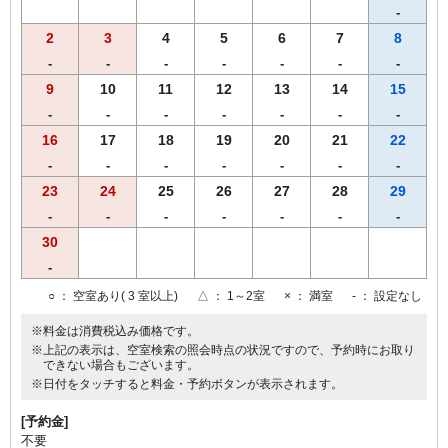
-
2
3
4
5
6
7
8
-
-
-
-
-
-
-
9
10
11
12
13
14
15
-
-
-
-
-
-
-
16
17
18
19
20
21
22
-
-
-
-
-
-
-
23
24
25
26
27
28
29
-
-
-
-
-
-
-
30
-
○
： 空室あり( 3 室以上)
△
： 1～2室
×
： 満室
-
： 設定なし
※料金は消費税込み価格です。
※上記の表示は、空室検索の照会時点の状況ですので、予約時にお取り
できない場合もございます。
※日付をタッチすると料金・予約ボタンが表示されます。
[予約金]
不要