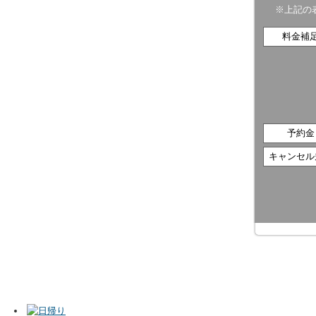
※上記の
料金補
予約金
キャンセル