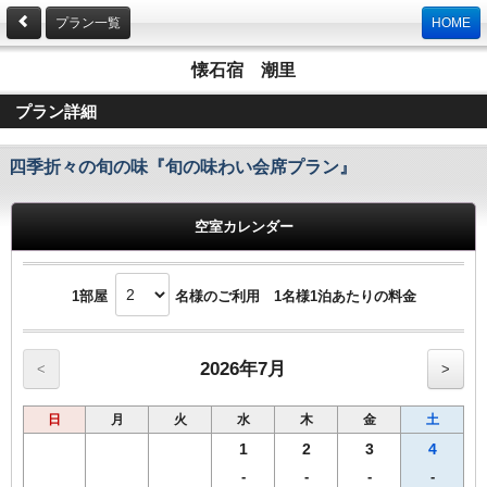
プラン一覧
HOME
懐石宿 潮里
プラン詳細
四季折々の旬の味『旬の味わい会席プラン』
空室カレンダー
1部屋
名様のご利用 1名様1泊あたりの料金
2026年7月
<
>
日
月
火
水
木
金
土
1
2
3
4
-
-
-
-