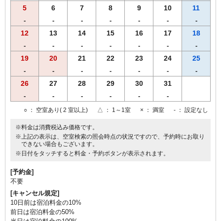
5
6
7
8
9
10
11
-
-
-
-
-
-
-
12
13
14
15
16
17
18
-
-
-
-
-
-
-
19
20
21
22
23
24
25
-
-
-
-
-
-
-
26
27
28
29
30
31
-
-
-
-
-
-
○
： 空室あり( 2 室以上)
△
： 1～1室
×
： 満室
-
： 設定なし
※料金は消費税込み価格です。
※上記の表示は、空室検索の照会時点の状況ですので、予約時にお取り
できない場合もございます。
※日付をタッチすると料金・予約ボタンが表示されます。
[予約金]
不要
[キャンセル規定]
10日前は宿泊料金の10%
前日は宿泊料金の50%