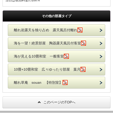
当日は宿泊料金の100%
その他の部屋タイプ
離れ岩露天を独り占め 露天風呂付離れ
海を一望！絶景部屋 陶器露天風呂付客室
海が見える10畳和室 一般客室
10畳+10畳和室 広々ゆったり部屋 葉月
離れ草庵 souan 【特別室】
このページのTOPへ