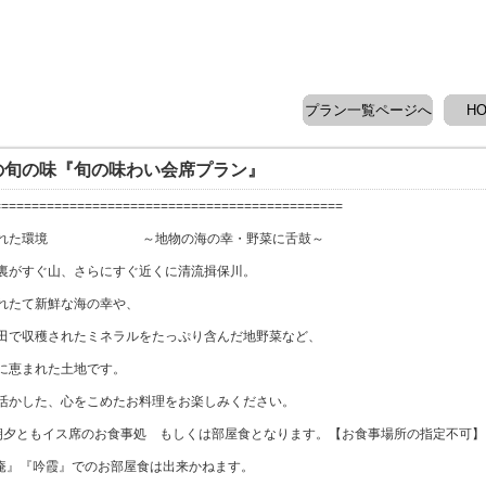
プラン一覧ページへ
H
の旬の味『旬の味わい会席プラン』
==============================================
まれた環境 ～地物の海の幸・野菜に舌鼓～
裏がすぐ山、さらにすぐ近くに清流揖保川。
れたて新鮮な海の幸や、
田で収穫されたミネラルをたっぷり含んだ地野菜など、
に恵まれた土地です。
活かした、心をこめたお料理をお楽しみください。
朝夕ともイス席のお食事処 もしくは部屋食となります。【お食事場所の指定不可】
草庵』『吟霞』でのお部屋食は出来かねます。