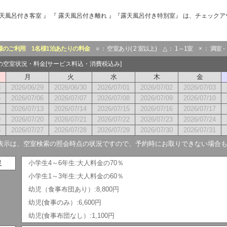
『 露天風呂付き客室 』 『 露天風呂付き離れ 』『露天風呂付き特別室』 は、チェックア
様のご利用
1名様1泊あたりの料金
○ ： 空室あり( 2 室以上) △ ： 1～1室 × ： 満室 
月の空室状況・料金[サービス料込・消費税込み]
月
火
水
木
金
8
2026/06/29
2026/06/30
2026/07/01
2026/07/02
2026/07/03
5
2026/07/06
2026/07/07
2026/07/08
2026/07/09
2026/07/10
2
2026/07/13
2026/07/14
2026/07/15
2026/07/16
2026/07/17
9
2026/07/20
2026/07/21
2026/07/22
2026/07/23
2026/07/24
6
2026/07/27
2026/07/28
2026/07/29
2026/07/30
2026/07/31
表示は、空室検索の照会時点の状況ですので、予約時にお取りできない場合
足
小学生4～6年生:大人料金の70％
小学生1～3年生:大人料金の60％
幼児（食事布団あり）:8,800円
幼児(食事のみ）:6,600円
幼児(食事布団なし）:1,100円