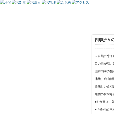
四季折々
==========
～自然に恵
目の前が海、
瀬戸内海の獲
地元、成山新
美味しい食材
地物の食材を
■お食事は、
■『特別室 