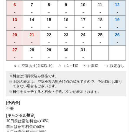
6
7
8
9
10
11
12
-
-
-
-
-
-
-
13
14
15
16
17
18
19
-
-
-
-
-
-
-
20
21
22
23
24
25
26
-
-
-
-
-
-
-
27
28
29
30
31
-
-
-
-
-
○
： 空室あり( 2 室以上)
△
： 1～1室
×
： 満室
-
： 設定なし
※料金は消費税込み価格です。
※上記の表示は、空室検索の照会時点の状況ですので、予約時にお取り
できない場合もございます。
※日付をタッチすると料金・予約ボタンが表示されます。
[予約金]
不要
[キャンセル規定]
10日前は宿泊料金の10%
前日は宿泊料金の50%