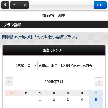
プラン一覧
HOME
懐石宿 潮里
プラン詳細
四季折々の旬の味『旬の味わい会席プラン』
空室カレンダー
1部屋
名様のご利用 1名様1泊あたりの料金
2025年7月
<
>
日
月
火
水
木
金
土
1
2
3
4
5
-
-
-
-
-