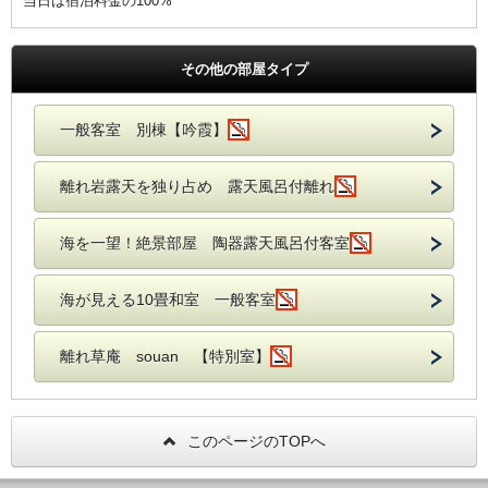
当日は宿泊料金の100%
その他の部屋タイプ
一般客室 別棟【吟霞】
離れ岩露天を独り占め 露天風呂付離れ
海を一望！絶景部屋 陶器露天風呂付客室
海が見える10畳和室 一般客室
離れ草庵 souan 【特別室】
このページのTOPへ