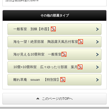
当日は宿泊料金の100%
その他の部屋タイプ
一般客室 別棟【吟霞】
海を一望！絶景部屋 陶器露天風呂付客室
海が見える10畳和室 一般客室
10畳+10畳和室 広々ゆったり部屋 葉月
離れ草庵 souan 【特別室】
このページのTOPへ