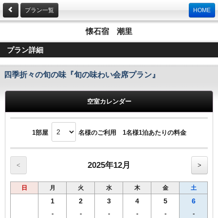
プラン一覧
HOME
懐石宿 潮里
プラン詳細
四季折々の旬の味『旬の味わい会席プラン』
空室カレンダー
1部屋
名様のご利用 1名様1泊あたりの料金
2025年12月
<
>
日
月
火
水
木
金
土
1
2
3
4
5
6
-
-
-
-
-
-