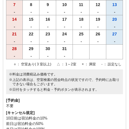
7
8
9
10
11
12
13
-
-
-
-
-
-
-
14
15
16
17
18
19
20
-
-
-
-
-
-
-
21
22
23
24
25
26
27
-
-
-
-
-
-
-
28
29
30
31
-
-
-
-
○
： 空室あり( 3 室以上)
△
： 1～2室
×
： 満室
-
： 設定なし
※料金は消費税込み価格です。
※上記の表示は、空室検索の照会時点の状況ですので、予約時にお取り
できない場合もございます。
※日付をタッチすると料金・予約ボタンが表示されます。
[予約金]
不要
[キャンセル規定]
10日前は宿泊料金の10%
前日は宿泊料金の50%