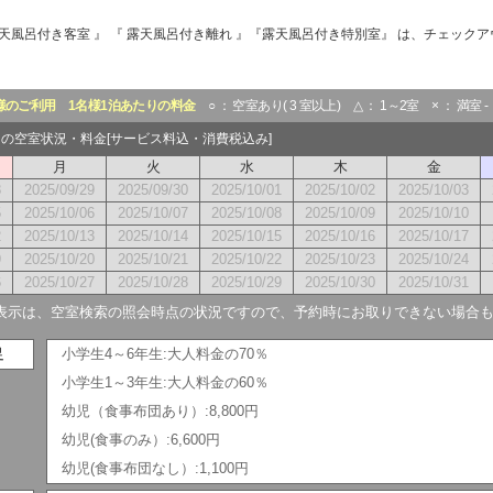
『 露天風呂付き客室 』 『 露天風呂付き離れ 』『露天風呂付き特別室』 は、チェックア
様のご利用
1名様1泊あたりの料金
○ ： 空室あり( 3 室以上) △ ： 1～2室 × ： 満室 
0月の空室状況・料金[サービス料込・消費税込み]
月
火
水
木
金
8
2025/09/29
2025/09/30
2025/10/01
2025/10/02
2025/10/03
5
2025/10/06
2025/10/07
2025/10/08
2025/10/09
2025/10/10
2
2025/10/13
2025/10/14
2025/10/15
2025/10/16
2025/10/17
9
2025/10/20
2025/10/21
2025/10/22
2025/10/23
2025/10/24
6
2025/10/27
2025/10/28
2025/10/29
2025/10/30
2025/10/31
表示は、空室検索の照会時点の状況ですので、予約時にお取りできない場合
足
小学生4～6年生:大人料金の70％
小学生1～3年生:大人料金の60％
幼児（食事布団あり）:8,800円
幼児(食事のみ）:6,600円
幼児(食事布団なし）:1,100円