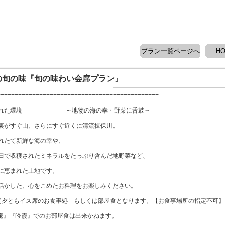
プラン一覧ページへ
H
の旬の味『旬の味わい会席プラン』
==============================================
まれた環境 ～地物の海の幸・野菜に舌鼓～
裏がすぐ山、さらにすぐ近くに清流揖保川。
れたて新鮮な海の幸や、
田で収穫されたミネラルをたっぷり含んだ地野菜など、
に恵まれた土地です。
活かした、心をこめたお料理をお楽しみください。
朝夕ともイス席のお食事処 もしくは部屋食となります。【お食事場所の指定不可】
草庵』『吟霞』でのお部屋食は出来かねます。