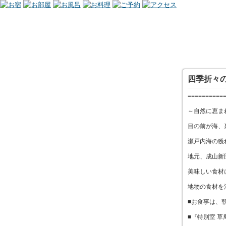
四季折々
==========
～自然に恵
目の前が海、
瀬戸内海の獲
地元、成山新
美味しい食材
地物の食材を
■お食事は、
■『特別室 