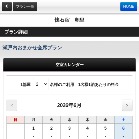
プラン一覧
HOME
懐石宿 潮里
プラン詳細
瀬戸内おまかせ会席プラン
空室カレンダー
1部屋
名様のご利用 1名様1泊あたりの料金
2026年6月
<
>
日
月
火
水
木
金
土
1
2
3
4
5
6
-
-
-
-
-
-