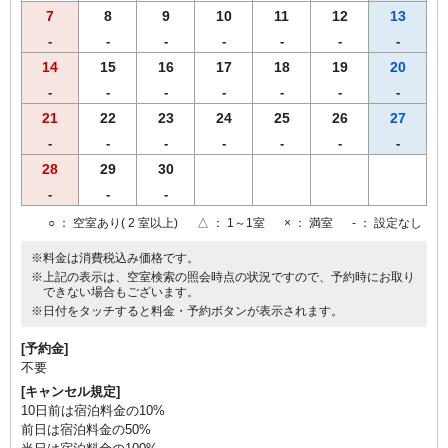
7
8
9
10
11
12
13
-
-
-
-
-
-
-
14
15
16
17
18
19
20
-
-
-
-
-
-
-
21
22
23
24
25
26
27
-
-
-
-
-
-
-
28
29
30
-
-
-
○
： 空室あり( 2 室以上)
△
： 1～1室
×
： 満室
-
： 設定なし
※料金は消費税込み価格です。
※上記の表示は、空室検索の照会時点の状況ですので、予約時にお取り
できない場合もございます。
※日付をタッチすると料金・予約ボタンが表示されます。
[予約金]
不要
[キャンセル規定]
10日前は宿泊料金の10%
前日は宿泊料金の50%