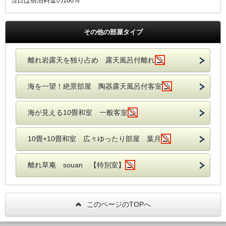
当日は宿泊料金の100%
その他の部屋タイプ
離れ岩露天を独り占め 露天風呂付離れ
海を一望！絶景部屋 陶器露天風呂付客室
海が見える10畳和室 一般客室
10畳+10畳和室 広々ゆったり部屋 葉月
離れ草庵 souan 【特別室】
このページのTOPへ