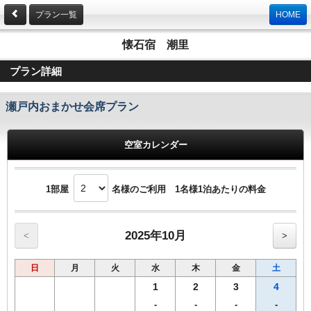
プラン一覧
HOME
懐石宿 潮里
プラン詳細
瀬戸内おまかせ会席プラン
空室カレンダー
1部屋
名様のご利用 1名様1泊あたりの料金
2025年10月
<
>
日
月
火
水
木
金
土
1
2
3
4
-
-
-
-