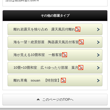
当日は宿泊料金の100%
その他の部屋タイプ
離れ岩露天を独り占め 露天風呂付離れ
海を一望！絶景部屋 陶器露天風呂付客室
海が見える10畳和室 一般客室
10畳+10畳和室 広々ゆったり部屋 葉月
離れ草庵 souan 【特別室】
このページのTOPへ