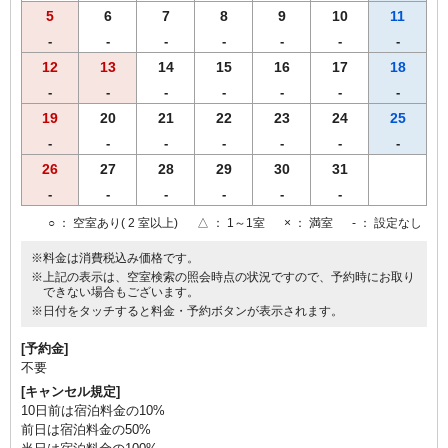
5
6
7
8
9
10
11
-
-
-
-
-
-
-
12
13
14
15
16
17
18
-
-
-
-
-
-
-
19
20
21
22
23
24
25
-
-
-
-
-
-
-
26
27
28
29
30
31
-
-
-
-
-
-
○
： 空室あり( 2 室以上)
△
： 1～1室
×
： 満室
-
： 設定なし
※料金は消費税込み価格です。
※上記の表示は、空室検索の照会時点の状況ですので、予約時にお取り
できない場合もございます。
※日付をタッチすると料金・予約ボタンが表示されます。
[予約金]
不要
[キャンセル規定]
10日前は宿泊料金の10%
前日は宿泊料金の50%