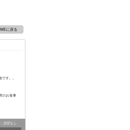
OMEに戻る
地です。。
席のお食事
- ： 設定なし