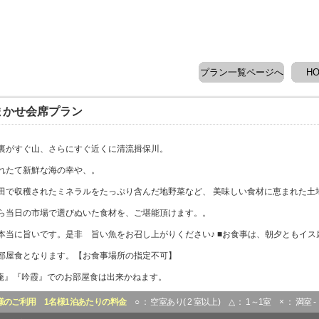
プラン一覧ページへ
H
まかせ会席プラン
裏がすぐ山、さらにすぐ近くに清流揖保川。
れたて新鮮な海の幸や、。
田で収穫されたミネラルをたっぷり含んだ地野菜など、 美味しい食材に恵まれた土
ら当日の市場で選びぬいた食材を、ご堪能頂けます。。
本当に旨いです。是非 旨い魚をお召し上がりください♪ ■お食事は、朝夕ともイス
部屋食となります。【お食事場所の指定不可】
草庵』『吟霞』でのお部屋食は出来かねます。
様のご利用
1名様1泊あたりの料金
○ ： 空室あり( 2 室以上) △ ： 1～1室 × ： 満室 