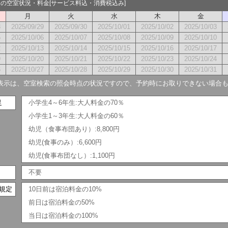
0月の空室状況・料金[サービス料込・消費税込み]
月
火
水
木
金
8
2025/09/29
2025/09/30
2025/10/01
2025/10/02
2025/10/03
5
2025/10/06
2025/10/07
2025/10/08
2025/10/09
2025/10/10
2
2025/10/13
2025/10/14
2025/10/15
2025/10/16
2025/10/17
9
2025/10/20
2025/10/21
2025/10/22
2025/10/23
2025/10/24
6
2025/10/27
2025/10/28
2025/10/29
2025/10/30
2025/10/31
表示は、空室検索の照会時点の状況ですので、予約時にお取りできない場合
足
小学生4～6年生:大人料金の70％
小学生1～3年生:大人料金の60％
幼児（食事布団あり）:8,800円
幼児(食事のみ）:6,600円
幼児(食事布団なし）:1,100円
不要
規定
10日前は宿泊料金の10%
前日は宿泊料金の50%
当日は宿泊料金の100%