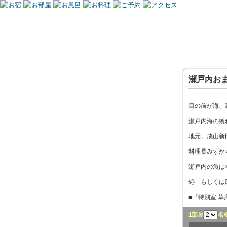
瀬戸内お
目の前が海、
瀬戸内海の獲
地元、成山新
料理長みずか
瀬戸内の魚は
処 もしくは
■『特別室 
1部屋
名