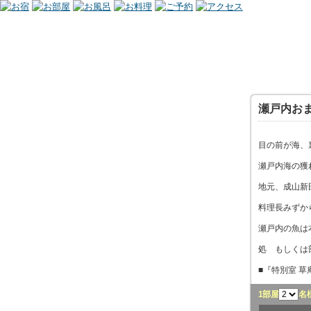
瀬戸内お
目の前が海、
瀬戸内海の獲
地元、成山新
料理長みずか
瀬戸内の魚は
処 もしくは
■『特別室 
1部屋
名