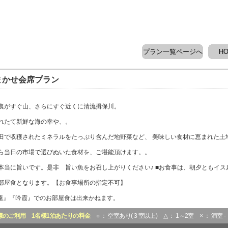
プラン一覧ページへ
H
まかせ会席プラン
裏がすぐ山、さらにすぐ近くに清流揖保川。
れたて新鮮な海の幸や、。
田で収穫されたミネラルをたっぷり含んだ地野菜など、 美味しい食材に恵まれた土
ら当日の市場で選びぬいた食材を、ご堪能頂けます。。
本当に旨いです。是非 旨い魚をお召し上がりください♪ ■お食事は、朝夕ともイス
部屋食となります。【お食事場所の指定不可】
草庵』『吟霞』でのお部屋食は出来かねます。
様のご利用
1名様1泊あたりの料金
○ ： 空室あり( 3 室以上) △ ： 1～2室 × ： 満室 