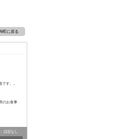
OMEに戻る
地です。。
席のお食事
- ： 設定なし