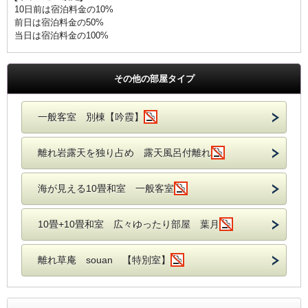
10日前は宿泊料金の10%
前日は宿泊料金の50%
当日は宿泊料金の100%
その他の部屋タイプ
一般客室 別棟【吟霞】
離れ岩露天を独り占め 露天風呂付離れ
海が見える10畳和室 一般客室
10畳+10畳和室 広々ゆったり部屋 葉月
離れ草庵 souan 【特別室】