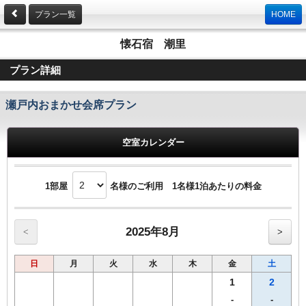
プラン一覧
HOME
懐石宿 潮里
プラン詳細
瀬戸内おまかせ会席プラン
空室カレンダー
1部屋
名様のご利用 1名様1泊あたりの料金
2025年8月
<
>
日
月
火
水
木
金
土
1
2
-
-