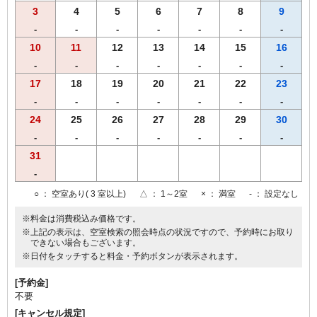
3
4
5
6
7
8
9
-
-
-
-
-
-
-
10
11
12
13
14
15
16
-
-
-
-
-
-
-
17
18
19
20
21
22
23
-
-
-
-
-
-
-
24
25
26
27
28
29
30
-
-
-
-
-
-
-
31
-
○
： 空室あり( 3 室以上)
△
： 1～2室
×
： 満室
-
： 設定なし
※料金は消費税込み価格です。
※上記の表示は、空室検索の照会時点の状況ですので、予約時にお取り
できない場合もございます。
※日付をタッチすると料金・予約ボタンが表示されます。
[予約金]
不要
[キャンセル規定]