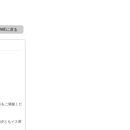
OMEに戻る
味をご堪能くだ
朝夕ともイス席