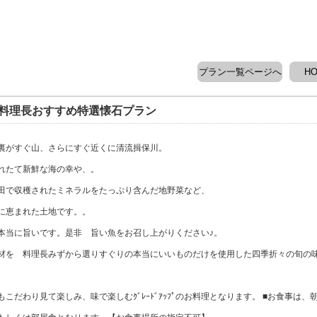
プラン一覧ページへ
H
 料理長おすすめ特選懐石プラン
裏がすぐ山、さらにすぐ近くに清流揖保川。
れたて新鮮な海の幸や、。
田で収穫されたミネラルをたっぷり含んだ地野菜など、
に恵まれた土地です。。
本当に旨いです。是非 旨い魚をお召し上がりください♪。
材を 料理長みずから選りすぐりの本当にいいものだけを使用した四季折々の旬の
こだわり見て楽しみ、味で楽しむｸﾞﾚｰﾄﾞｱｯﾌﾟのお料理となります。 ■お食事は、