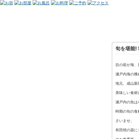
旬を堪能!
目の前が海、
瀬戸内海の獲
地元、成山新
美味しい食材
瀬戸内の魚は
時期の旬の食
さいませ。
有田焼の器にも