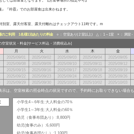
もしくは部屋食となります。【お食事場所の指定不可】
草庵』『吟霞』でのお部屋食は出来かねます。
特別室、露天付客室、露天付離れはチェックアウト11時です。m
様のご利用
1名様1泊あたりの料金
○ ： 空室あり( 2 室以上) △ ： 1～1室 × ： 満室 
月の空室状況・料金[サービス料込・消費税込み]
月
火
水
木
金
1
2025/09/01
2025/09/02
2025/09/03
2025/09/04
2025/09/05
7
2025/09/08
2025/09/09
2025/09/10
2025/09/11
2025/09/12
4
2025/09/15
2025/09/16
2025/09/17
2025/09/18
2025/09/19
1
2025/09/22
2025/09/23
2025/09/24
2025/09/25
2025/09/26
8
2025/09/29
2025/09/30
2025/10/01
2025/10/02
2025/10/03
表示は、空室検索の照会時点の状況ですので、予約時にお取りできない場合
足
小学生4～6年生:大人料金の70％
小学生1～3年生:大人料金の60％
幼児（食事布団あり）:8,800円
幼児(食事のみ）:6,600円
幼児(食事布団なし）:1,100円