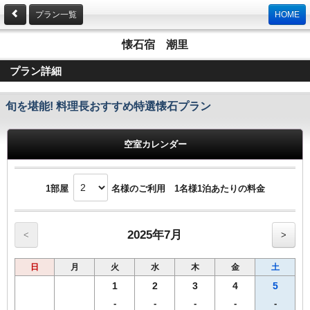
プラン一覧
HOME
懐石宿 潮里
プラン詳細
旬を堪能! 料理長おすすめ特選懐石プラン
空室カレンダー
1部屋
名様のご利用 1名様1泊あたりの料金
2025年7月
<
>
日
月
火
水
木
金
土
1
2
3
4
5
-
-
-
-
-