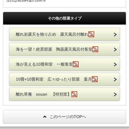
当日は宿泊料金の100%
その他の部屋タイプ
離れ岩露天を独り占め 露天風呂付離れ
海を一望！絶景部屋 陶器露天風呂付客室
海が見える10畳和室 一般客室
10畳+10畳和室 広々ゆったり部屋 葉月
離れ草庵 souan 【特別室】
このページのTOPへ