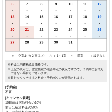
6
7
8
9
10
11
12
-
-
-
-
-
-
-
13
14
15
16
17
18
19
-
-
-
-
-
-
-
20
21
22
23
24
25
26
-
-
-
-
-
-
-
27
28
29
30
31
-
-
-
-
-
○
： 空室あり( 2 室以上)
△
： 1～1室
×
： 満室
-
： 設定なし
※料金は消費税込み価格です。
※上記の表示は、空室検索の照会時点の状況ですので、予約時にお取り
できない場合もございます。
※日付をタッチすると料金・予約ボタンが表示されます。
[予約金]
不要
[キャンセル規定]
10日前は宿泊料金の10%
前日は宿泊料金の50%