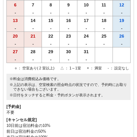
6
7
8
9
10
11
12
-
-
-
-
-
-
-
13
14
15
16
17
18
19
-
-
-
-
-
-
-
20
21
22
23
24
25
26
-
-
-
-
-
-
-
27
28
29
30
31
-
-
-
-
-
○
： 空室あり( 2 室以上)
△
： 1～1室
×
： 満室
-
： 設定なし
※料金は消費税込み価格です。
※上記の表示は、空室検索の照会時点の状況ですので、予約時にお取り
できない場合もございます。
※日付をタッチすると料金・予約ボタンが表示されます。
[予約金]
不要
[キャンセル規定]
10日前は宿泊料金の10%
前日は宿泊料金の50%