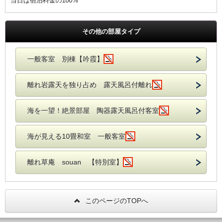
当日は宿泊料金の100%
その他の部屋タイプ
一般客室 別棟【吟霞】
離れ岩露天を独り占め 露天風呂付離れ
海を一望！絶景部屋 陶器露天風呂付客室
海が見える10畳和室 一般客室
離れ草庵 souan 【特別室】
このページのTOPへ