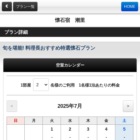
プラン一覧
HOME
懐石宿 潮里
プラン詳細
旬を堪能! 料理長おすすめ特選懐石プラン
空室カレンダー
1部屋
名様のご利用 1名様1泊あたりの料金
2025年7月
<
>
日
月
火
水
木
金
土
1
2
3
4
5
-
-
-
-
-